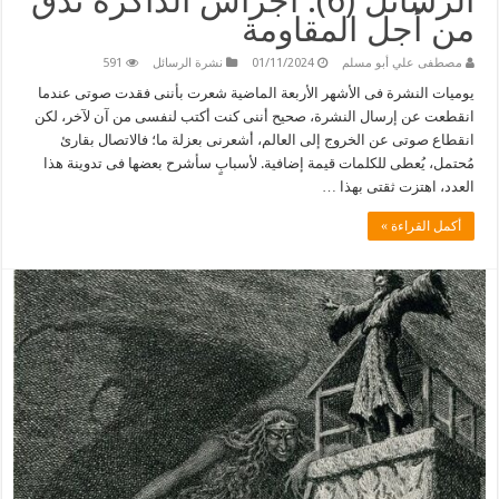
الرسائل (6): أجراس الذاكرة تدق
من أجل المقاومة
مصطفى علي أبو مسلم
01/11/2024
نشرة الرسائل
591
يوميات النشرة فى الأشهر الأربعة الماضية شعرت بأننى فقدت صوتى عندما
انقطعت عن إرسال النشرة، صحيح أننى كنت أكتب لنفسى من آن لآخر، لكن
انقطاع صوتى عن الخروج إلى العالم، أشعرنى بعزلة ما؛ فالاتصال بقارئ
مُحتمل، يُعطى للكلمات قيمة إضافية. لأسبابٍ سأشرح بعضها فى تدوينة هذا
العدد، اهتزت ثقتى بهذا …
أكمل القراءة »