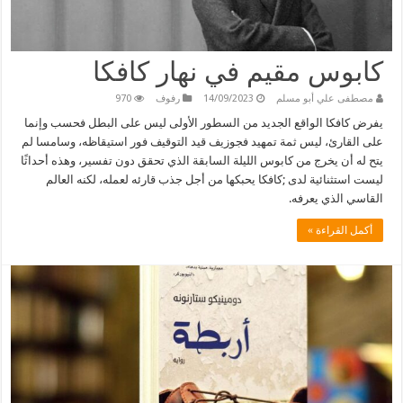
كابوس مقيم في نهار كافكا
مصطفى علي أبو مسلم
14/09/2023
رفوف
970
يفرض كافكا الواقع الجديد من السطور الأولى ليس على البطل فحسب وإنما
على القارئ، ليس ثمة تمهيد فجوزيف قيد التوقيف فور استيقاظه، وسامسا لم
يتح له أن يخرج من كابوس الليلة السابقة الذي تحقق دون تفسير، وهذه أحداثًا
ليست استثنائية لدى ;كافكا يحبكها من أجل جذب قارئه لعمله، لكنه العالم
القاسي الذي يعرفه.
أكمل القراءة »