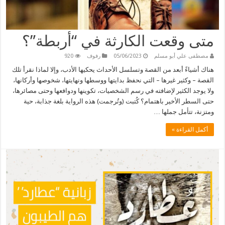
متى وقعت الكارثة في “أربطة”؟
مصطفى علي أبو مسلم
05/06/2023
رفوف
920
هناك أشياءً أبعد من القصة وتسلسل الأحداث يحكيها الأدب، وإلا لماذا نقرأ تلك
القصة – وكثير غيرها – التي نحفظ بدايتها ووسطها ونهايتها، شخوصها وأركانها،
ولا يوجد الكثير لإضافته في رسم الشخصيات، تكوينها ودوافعها وحتى مصائرها،
حتى السطر الأخير باهتمام؟ كُتبت (وتُرجمت) هذه الرواية بلغة جذابة، حية
ومتزنة، تتأمل جملها …
أكمل القراءة »