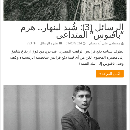
الرسائل (3): شُيد لينهار.. هرم
“بافنوس” المتداعى
مصطفى علي أبو مسلم
01/03/2024
نشرة الرسائل
783
بطرف سبابته دفع فرانس الراهب المصرى، فتدحرج من فوق ارتفاع شاهق
إلى مصيره المحتوم. لكن من أى قمة دفع فرانس شخصيته الرئيسية؟ وكيف
وصل بافنوس إلى تلك القمة؟
أكمل القراءة »