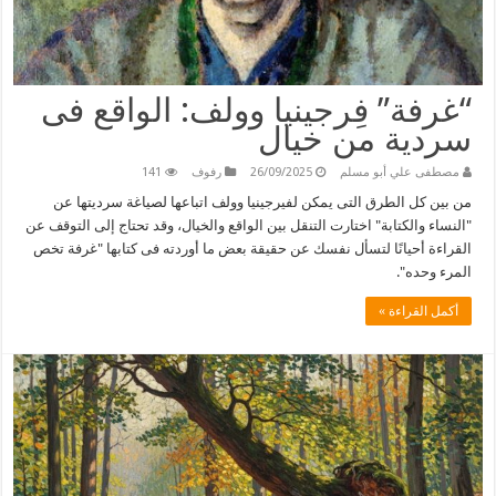
“غرفة” فِرجينيا وولف: الواقع فى
سردية من خيال
مصطفى علي أبو مسلم
26/09/2025
رفوف
141
من بين كل الطرق التى يمكن لفيرجينيا وولف اتباعها لصياغة سرديتها عن
"النساء والكتابة" اختارت التنقل بين الواقع والخيال، وقد تحتاج إلى التوقف عن
القراءة أحيانًا لتسأل نفسك عن حقيقة بعض ما أوردته فى كتابها "غرفة تخص
المرء وحده".
أكمل القراءة »