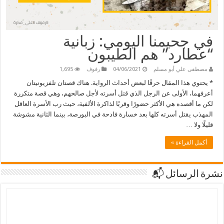
في جحيمنا اليومي: زبانية
“عطارد” هم الطيبون
مصطفى علي أبو مسلم
04/06/2021
رفوف
1,695
* يحتوي هذا المقال حرقًا لبعض أحداث الرواية. هناك قصتان تلفزيونيتان
أعرفهما، الأولى عن الرجل الذي قتل أسرته لأجل صالحهم، وهي قصة متكررة
لكن ما أقصده هي الأكثر حضورًا وقربًا لذاكرة الألفية، حيث رب الأسرة العاقل
المهذب يقتل أسرته كلها بعد خسارة فادحة في البورصة، بينما الثانية مشوشة
قليلًا ولا …
أكمل القراءة »
نشرة الرسائل 📬