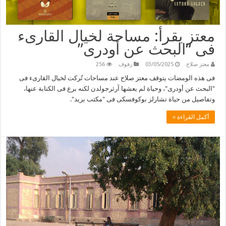
معتز يقرأ: مساحة لخيال القارىء
فى “البحث عن أودرى”
معتز صلاح
03/05/2025
رفوف
256
فى هذه الومضات يتوقف معتز صلاح عند مساحات تُركت لخيال القارىء فى
"البحث عن أودرى"، وحياة لم يعشها آرثرجولدن لكنه برع فى الكتابة عنها،
وتفاصيل من حياة تشارلز بوكوفسكى فى "مكتب بريد".
أكمل القراءة »