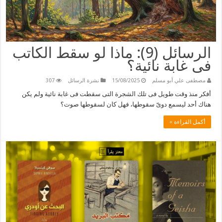
الرسائل (9): ماذا لو سقط الكاتب
فى غابة نائية؟
مصطفى علي أبو مسلم
15/08/2025
نشرة الرسائل
307
أفكر منذ وقت طويل فى تلك الشجرة التى سقطت فى غابة نائية ولم يكن
هناك أحد ليسمع دوىّ سقوطها، فهل كان لسقوطها صوت؟
أكمل القراءة »