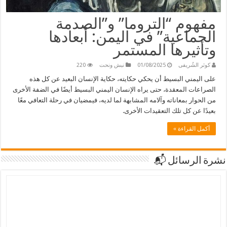
مفهوم “التروما” و”الصدمة
الجماعية” في اليمن: أبعادها
وتأثيرها المستمر
كوثر الشُريفى
01/08/2025
نبش ونحت
220
على اليمني البسيط أن يحكي حكايته، حكاية الإنسان البعيد عن كل هذه
الصراعات المعقدة، حتى يراه الإنسان اليمني البسيط أيضًا في الضفة الأخرى
من الحوار بمعاناته وآلامه المشابهة لما لديه، فيمضيان في رحلة التعافي معًا
بعيدًا عن كل تلك التعقيدات الأخرى.
أكمل القراءة »
نشرة الرسائل 📬